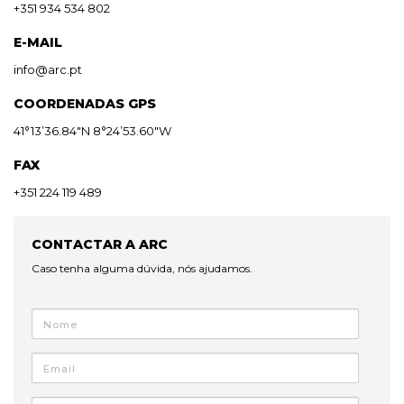
+351 934 534 802
E-MAIL
info@arc.pt
COORDENADAS GPS
41°13’36.84″N 8°24’53.60″W
FAX
+351 224 119 489
CONTACTAR A ARC
Caso tenha alguma dúvida, nós ajudamos.
Nome
Email