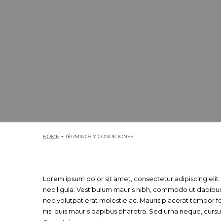
HOME
TÉRMINOS Y CONDICIONES
Lorem ipsum dolor sit amet, consectetur adipiscing elit.
nec ligula. Vestibulum mauris nibh, commodo ut dapibus 
nec volutpat erat molestie ac. Mauris placerat tempor f
nisi quis mauris dapibus pharetra. Sed urna neque, cursus 