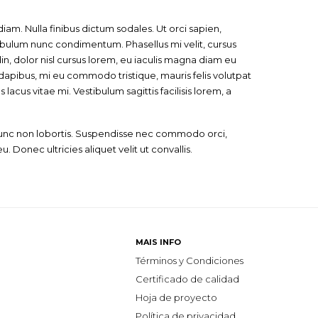
iam. Nulla finibus dictum sodales. Ut orci sapien,
tibulum nunc condimentum. Phasellus mi velit, cursus
in, dolor nisl cursus lorem, eu iaculis magna diam eu
 dapibus, mi eu commodo tristique, mauris felis volutpat
 lacus vitae mi. Vestibulum sagittis facilisis lorem, a
s nunc non lobortis. Suspendisse nec commodo orci,
eu. Donec ultricies aliquet velit ut convallis.
MAIS INFO
Términos y Condiciones
Certificado de calidad
Hoja de proyecto
Política de privacidad