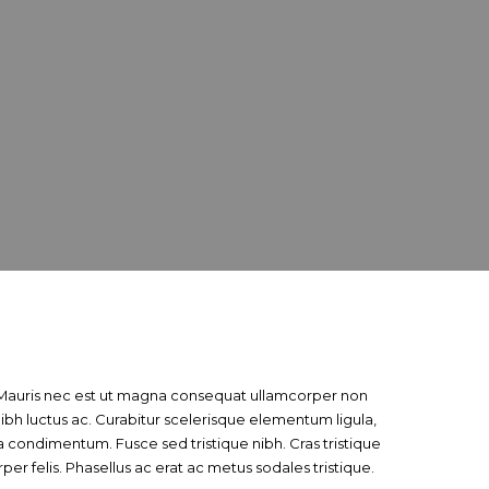
in. Mauris nec est ut magna consequat ullamcorper non
ibh luctus ac. Curabitur scelerisque elementum ligula,
 condimentum. Fusce sed tristique nibh. Cras tristique
per felis. Phasellus ac erat ac metus sodales tristique.