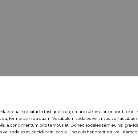
 Maecenas sollicitudin tristique nibh, ornare rutrum tortor porttitor 
eu, fermentum eu quam. Vestibulum sodales velit risus, vel faucibus n
elis, a condimentum orci tempus et. Donec sodales sem eu nisl gravida
vel sodales at, tincidunt in lectus. Cras quis hendrerit est, vel ullamcor