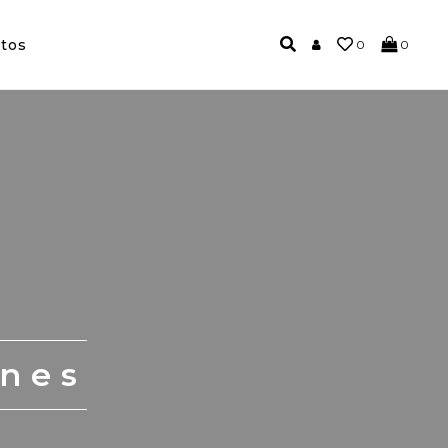
tos
0
0
ones