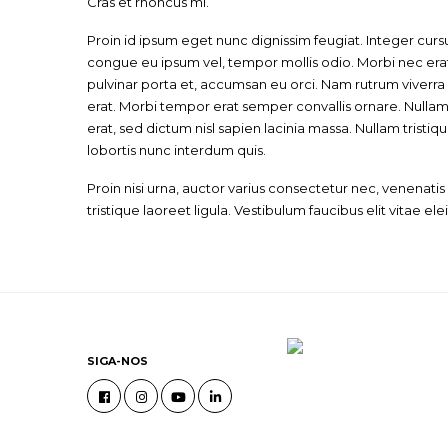
Cras et rhoncus mi.
Proin id ipsum eget nunc dignissim feugiat. Integer cursu
congue eu ipsum vel, tempor mollis odio. Morbi nec erat 
pulvinar porta et, accumsan eu orci. Nam rutrum viverra 
erat. Morbi tempor erat semper convallis ornare. Nullam 
erat, sed dictum nisl sapien lacinia massa. Nullam tristique
lobortis nunc interdum quis.
Proin nisi urna, auctor varius consectetur nec, venenat
tristique laoreet ligula. Vestibulum faucibus elit vitae elei
SIGA-NOS